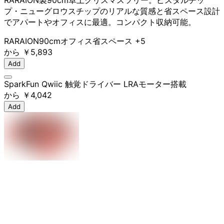
RARAION製90cm卓上クリスマスツリー。ピスタルチッ
プ・ニューグロウスチップのリアルな質感と省スペース設計
でアパートやオフィスに最適。コンパクト収納可能。
RARAION
90cm
オフィス
省スペース
+5
から
￥5,893
Add
SparkFun Qwiic 触覚ドライバー LRAモーター搭載
から
￥4,042
Add