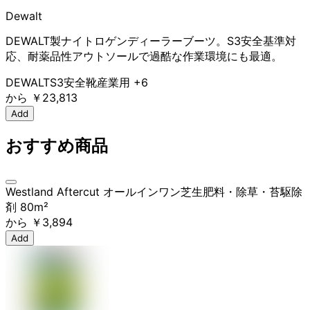
Dewalt
DEWALT製ナイトロゲンディーラーブーツ。S3安全基準対
応、耐薬品性アウトソールで過酷な作業環境にも最適。
DEWALT
S3
安全靴
産業用
+6
から
￥23,813
Add
おすすめ商品
Westland Aftercut オールインワン芝生肥料・除草・苔駆除
剤 80m²
から
￥3,894
Add