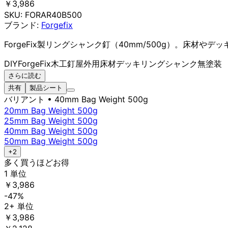
￥3,986
SKU:
FORAR40B500
ブランド:
Forgefix
ForgeFix製リングシャンク釘（40mm/500g）。床材
DIY
ForgeFix
木工
釘
屋外用
床材
デッキ
リングシャンク
無塗装
さらに読む
共有
製品シート
バリアント
• 40mm Bag Weight 500g
20mm Bag Weight 500g
25mm Bag Weight 500g
40mm Bag Weight 500g
50mm Bag Weight 500g
+2
多く買うほどお得
1 単位
￥3,986
-47%
2+ 単位
￥3,986