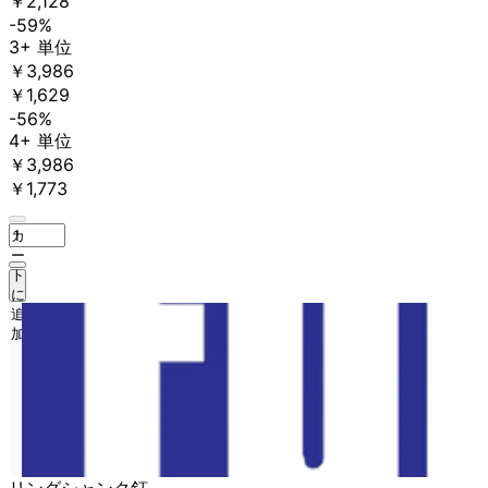
￥2,128
-59%
3+ 単位
￥3,986
￥1,629
-56%
4+ 単位
￥3,986
￥1,773
カ
ー
ト
に
追
加
リングシャンク釘