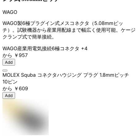
WAGO
WAGO製6極プラグイン式メスコネクタ（5.08mmピッ
チ）。試験機器から産業用配線まで幅広く使用可能。ケージ
クランプ式で簡単接続。
WAGO
産業用
電気接続
6極コネクタ
+4
から
￥957
Add
MOLEX Squba コネクタハウジング プラグ 1.8mmピッチ
10ピン
から
￥609
Add