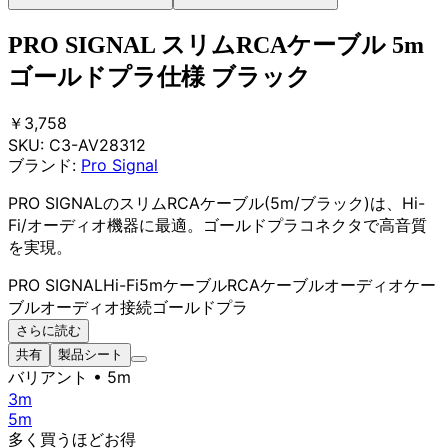
PRO SIGNAL スリムRCAケーブル 5m
ゴールドプラ仕様 ブラック
￥3,758
SKU:
C3-AV28312
ブランド:
Pro Signal
PRO SIGNALのスリムRCAケーブル(5m/ブラック)は、Hi-
Fi/オーディオ機器に最適。ゴールドプラコネクタで高音質
を実現。
PRO SIGNAL
Hi-Fi
5mケーブル
RCAケーブル
オーディオケー
ブル
オーディオ接続
ゴールドプラ
さらに読む
共有
製品シート
バリアント
• 5m
3m
5m
多く買うほどお得