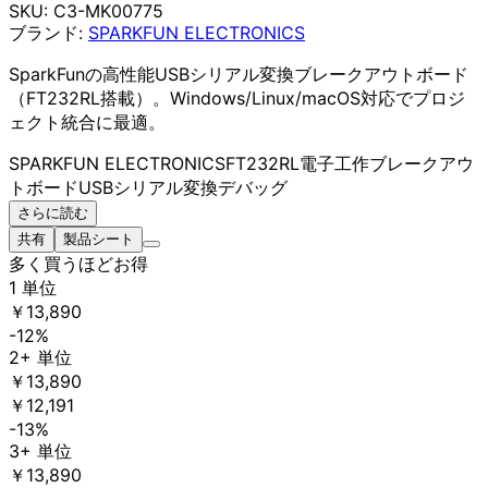
SKU:
C3-MK00775
ブランド:
SPARKFUN ELECTRONICS
SparkFunの高性能USBシリアル変換ブレークアウトボード
（FT232RL搭載）。Windows/Linux/macOS対応でプロジ
ェクト統合に最適。
SPARKFUN ELECTRONICS
FT232RL
電子工作
ブレークアウ
トボード
USBシリアル変換
デバッグ
さらに読む
共有
製品シート
多く買うほどお得
1 単位
￥13,890
-12%
2+ 単位
￥13,890
￥12,191
-13%
3+ 単位
￥13,890