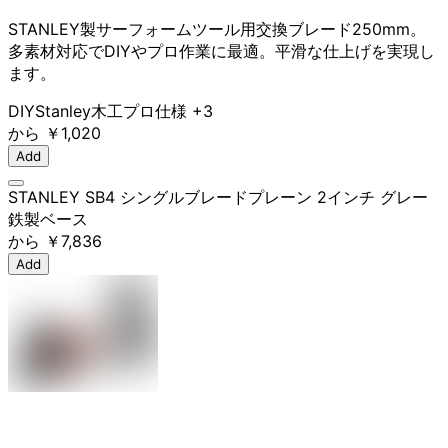
STANLEY製サーフォームツール用交換ブレード250mm。
多素材対応でDIYやプロ作業に最適。平滑な仕上げを実現し
ます。
DIY
Stanley
木工
プロ仕様
+3
から
￥1,020
Add
STANLEY SB4 シングルブレードプレーン 2インチ グレー
鉄製ベース
から
￥7,836
Add