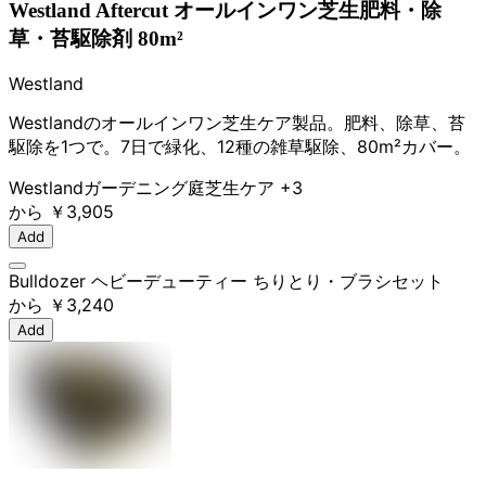
Westland Aftercut オールインワン芝生肥料・除
草・苔駆除剤 80m²
Westland
Westlandのオールインワン芝生ケア製品。肥料、除草、苔
駆除を1つで。7日で緑化、12種の雑草駆除、80m²カバー。
Westland
ガーデニング
庭
芝生ケア
+3
から
￥3,905
Add
Bulldozer ヘビーデューティー ちりとり・ブラシセット
から
￥3,240
Add